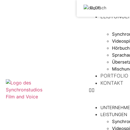
Deutsch
UNTERNEH
LEISTUNGE
Synchron
Videospi
Hörbuch
Spracha
Überset
Mischun
PORTFOLIO
KONTAKT
UNTERNEHM
LEISTUNGEN
Synchron
Videospi