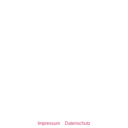
Michael Borgard
Overbeckstraße 67
50823 Köln
info@filmandvoice.com
Impressum
–
Datenschutz