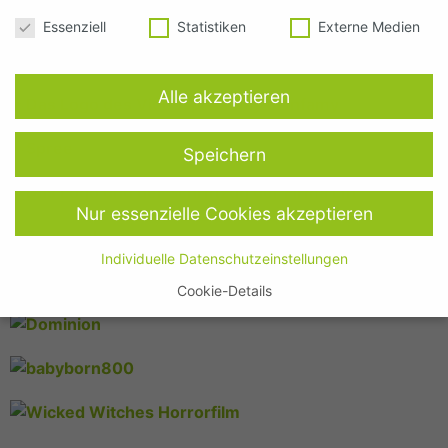
Datenschutzeinstellungen
Essenziell
Statistiken
Externe Medien
Alle akzeptieren
Speichern
Nur essenzielle Cookies akzeptieren
Individuelle Datenschutzeinstellungen
Cookie-Details
Datenschutzeinstellungen
Hier finden Sie eine Übersicht über alle verwendeten Cookies.
Sie können Ihre Einwilligung zu ganzen Kategorien geben oder
sich weitere Informationen anzeigen lassen und so nur
bestimmte Cookies auswählen.
Alle akzeptieren
Speichern