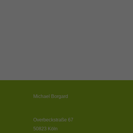
Sta
Stat
vers
Ext
Inha
bloc
diese
Michael Borgard
Overbeckstraße 67
50823 Köln