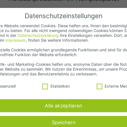
ice bieten in der Hörbuchproduktion gern das komplette Paket 
Datenschutzeinstellungen
recherstimmen, nehmen diese in unserem
Synchron- und Aufn
schneiden, mischen und mastern das Hörbuch und liefern die A
e Website verwendet Cookies. Diese helfen uns, Ihnen den bestmög
ce zu bieten. Für alle nicht zwingend notwendigen Cookies können S
 direkt an den Verlag, der sich um die Veröffentlichung kümme
und in der
Datenschutzerklärung
Ihre Einstellungen verwalten. Dort, a
sionellen Aufnahme in unserem Studio
großen Wert auf eine 
 im
Impressum
, finden Sie weitere Informationen.
en und aufwendige Retakes zu vermeiden. Unser großes Netzwe
zielle Cookies ermöglichen grundlegende Funktionen und sind für di
:innen garantiert, dass wir die
richtige Stimme für Ihr Hörbuc
ndfreie Funktion der Website erforderlich.
stik- und Marketing-Cookies helfen uns, anonyme Daten über die Nu
er Website zu sammeln. Wir nutzen die Erkenntnisse, um unsere Pro
tleistungen und das Benutzererlebnis zu verbessern.
schutzeinstellungen
ssenziell
Statistiken
Externe Me
nserem Studio
Alle akzeptieren
Speichern