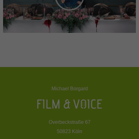
Inhalte von Videoplattformen und Social-Media-Plattformen werden
standardmäßig blockiert. Wenn Cookies von externen Medien
akzeptiert werden, bedarf der Zugriff auf diese Inhalte keiner
manuellen Einwilligung mehr.
Cookie-Informationen anzeigen
Michael Borgard
Overbeckstraße 67
50823 Köln