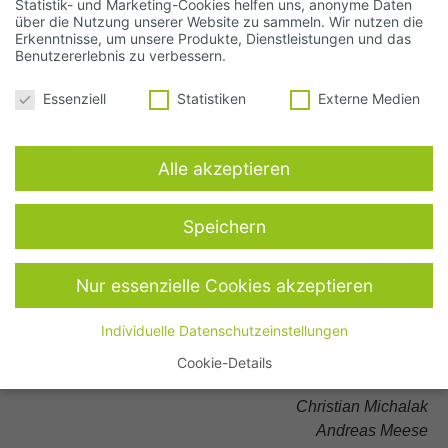
Statistik- und Marketing-Cookies helfen uns, anonyme Daten
Hyun Jin
über die Nutzung unserer Website zu sammeln. Wir nutzen die
Erkenntnisse, um unsere Produkte, Dienstleistungen und das
Pastor Johnson
Benutzererlebnis zu verbessern.
Vanessa
Datenschutzeinstellungen
Yuna
Essenziell
Statistiken
Externe Medien
Duncan
Polizist
Alle akzeptieren
Speichern
Michael Borgard
Lea Fleck
Nur essenzielle Cookies akzeptieren
Lisa Cardinale
Boris Jacoby
Individuelle Datenschutzeinstellungen
Stefan Naas
Fabienne Hesse
Cookie-Details
Datenschutzeinstellungen
Kirstin Hesse
Christian Michalak
Hier finden Sie eine Übersicht über alle verwendeten Cookies.
Andreas Meese
Sie können Ihre Einwilligung zu ganzen Kategorien geben oder