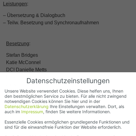
Leistungen
:
– Übersetzung & Dialogbuch
– Teilw. Besetzung und Synchronaufnahmen
Besetzung
:
Stefan Bridges
Katie McConnel
DCI Danielle Metts
DI James Donahue
Datenschutzeinstellungen
Jackson
Unsere Website verwendet Cookies. Diese helfen uns, Ihnen
Leila
den bestmöglichen Service zu bieten. Für alle nicht zwingend
Suji
notwendigen Cookies können Sie hier und in der
Anil
Datenschutzerklärung
Ihre Einstellungen verwalten. Dort, als
auch im
Impressum
, finden Sie weitere Informationen.
Conrad Lennox
Hugo Delaney
Essenzielle Cookies ermöglichen grundlegende Funktionen und
sind für die einwandfreie Funktion der Website erforderlich.
Robert Delaney
Vince