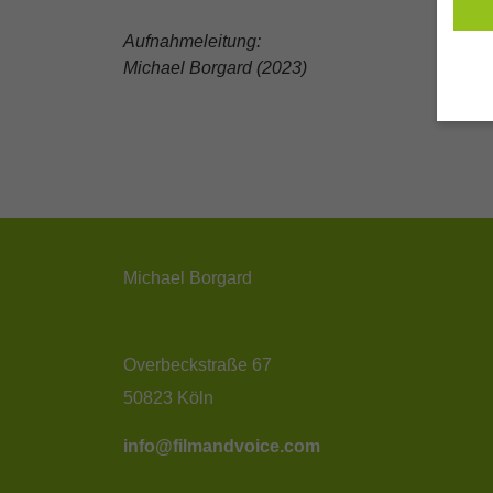
Aufnahmeleitung:
Michael Borgard (2023)
Hier 
Einwi
anzei
Al
Michael Borgard
Nu
Daten
Ess
Overbeckstraße 67
Esse
50823 Köln
Funkt
info@filmandvoice.com
Sta