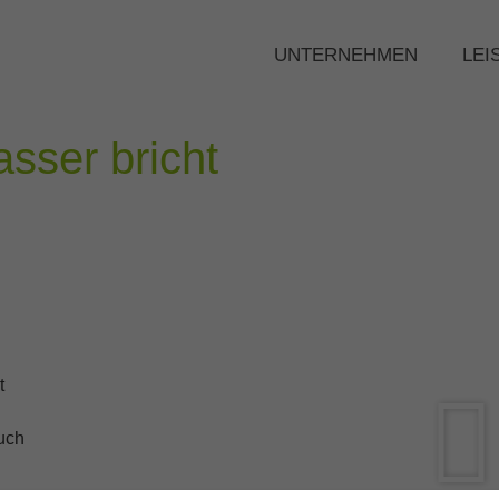
UNTERNEHMEN
LEI
sser bricht
t
uch