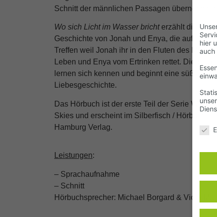
Schnitt der männlichen Passagen übernommen
Unser
Wo sich Licht im Wasser bricht
erzählt die
Servi
Geschichte von Jonah und Enya, die aufeinand
hier 
Treffen weil Jonah ihr in den Fluten des Meers 
auch
Leben und Enya vom Ertrinken rettet. Die beid
Essen
lernen sich kennen und beginnt eine süße
einwa
Liebesgeschichte.
Stati
unser
Das Hörbuch ist der erste Teil der Serie Westco
Diens
Skies und erscheint im Silberfisch / Hörbuch
Daten
Hamburg Verlag.
E
Leistungen
:
– Sprachaufnahme
– Schnitt
Hörbuchsprecher: Michael Borgard & Viola Mül