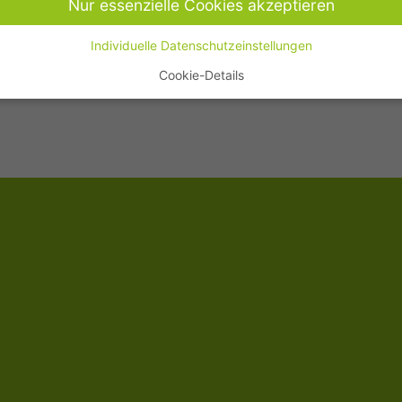
Nur essenzielle Cookies akzeptieren
Individuelle Datenschutzeinstellungen
Cookie-Details
Datenschutzeinstellungen
finden Sie eine Übersicht über alle verwendeten Cookies. Sie können 
lligung zu ganzen Kategorien geben oder sich weitere Informationen
gen lassen und so nur bestimmte Cookies auswählen.
le akzeptieren
Speichern
r essenzielle Cookies akzeptieren
schutzeinstellungen
enziell (1)
nzielle Cookies ermöglichen grundlegende Funktionen und sind für die einwand
ion der Website erforderlich.
Cookie-Informationen anzeigen
tistiken (1)