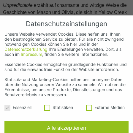
Unpredictable
erzählt auf charmante und witzige Weise die
Geschichte von Mason und Olivia, die sich in Yellow Creek
kennen und lieben lernen. Die aus Deutschland stammende
Datenschutzeinstellungen
Olivia erwartet sich viel von ihrem neuen Job in New York,
landet aber durch kuriose Umstände in einer Kleinöde in
Unsere Website verwendet Cookies. Diese helfen uns, Ihnen
den bestmöglichen Service zu bieten. Für alle nicht zwingend
Utah. Dort trifft sie auf Mason, ihren neuen Vorgesetzten,
notwendigen Cookies können Sie hier und in der
und die beiden erleben romantische und liebevolle
Datenschutzerklärung
Ihre Einstellungen verwalten. Dort, als
auch im
Impressum
, finden Sie weitere Informationen.
Ereignisse.
Essenzielle Cookies ermöglichen grundlegende Funktionen und
Das Hörbuch erscheint im Hörbuch Hamburg Verlag.
sind für die einwandfreie Funktion der Website erforderlich.
Statistik- und Marketing-Cookies helfen uns, anonyme Daten
SERVICES
:
über die Nutzung unserer Website zu sammeln. Wir nutzen die
Erkenntnisse, um unsere Produkte, Dienstleistungen und das
Benutzererlebnis zu verbessern.
– Sprachaufnahmen
– Schnitt
Datenschutzeinstellungen
Essenziell
Statistiken
Externe Medien
– Mischung
– Mastering
Alle akzeptieren