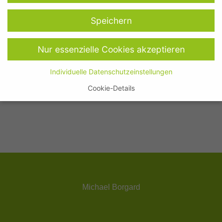
Stimmen: Michael Borgard & Pia-Rhona Saxe
Speichern
Nur essenzielle Cookies akzeptieren
Produktion:
Michael Borgard (2025)
Individuelle Datenschutzeinstellungen
Cookie-Details
Datenschutzeinstellungen
Hier finden Sie eine Übersicht über alle verwendeten Cookies.
Sie können Ihre Einwilligung zu ganzen Kategorien geben oder
sich weitere Informationen anzeigen lassen und so nur
bestimmte Cookies auswählen.
Alle akzeptieren
Speichern
Michael Borgard
Nur essenzielle Cookies akzeptieren
Zurück
Datenschutzeinstellungen